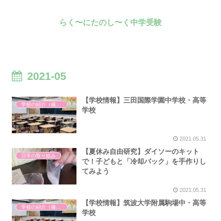
らく〜にたのし〜く中学受験
2021-05
【学校情報】三田国際学園中学校・高等
学校の紹介（備忘録）
学校
2021.05.31
【夏休み自由研究】ダイソーのキット
日常の取り組み
で！子どもと「冷却パック」を手作りし
てみよう
2021.05.31
【学校情報】筑波大学附属駒場中・高等
学校の紹介（備忘録）
学校