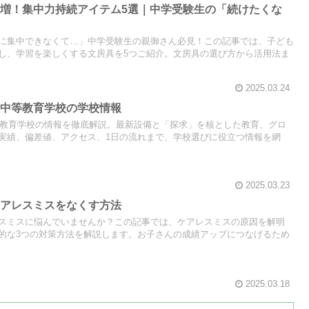
増！集中力持続アイテム5選｜中学受験生の「続けたくな
に集中できなくて…」中学受験生の親御さん必見！この記事では、子ども
し、学習を楽しくする文房具を5つご紹介。文房具の選び方から活用法ま
2025.03.24
沢中等教育学校の学校情報
中等教育学校の情報を徹底解説。最新設備と「探求」を核とした教育、グロ
実績、偏差値、アクセス、1日の流れまで、学校選びに役立つ情報を網
2025.03.23
ケアレスミスをなくす方法
スミスに悩んでいませんか？この記事では、ケアレスミスの原因を解明
的な3つの対策方法を解説します。お子さんの成績アップにつなげるため
2025.03.18