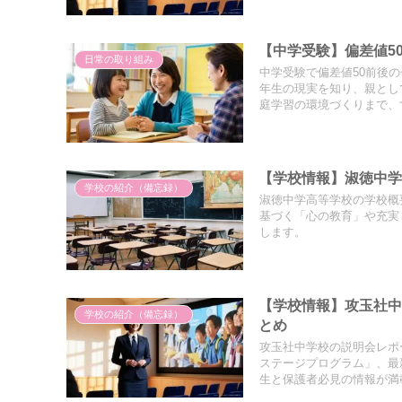
【中学受験】偏差値5
日常の取り組み
中学受験で偏差値50前後
年生の現実を知り、親とし
庭学習の環境づくりまで、
【学校情報】淑徳中
学校の紹介（備忘録）
淑徳中学高等学校の学校概
基づく「心の教育」や充実
します。
【学校情報】攻玉社
学校の紹介（備忘録）
とめ
攻玉社中学校の説明会レポ
ステージプログラム」、最新
生と保護者必見の情報が満