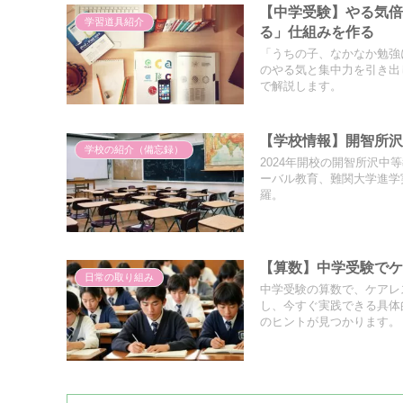
【中学受験】やる気倍
学習道具紹介
る」仕組みを作る
「うちの子、なかなか勉強
のやる気と集中力を引き出
で解説します。
【学校情報】開智所
学校の紹介（備忘録）
2024年開校の開智所沢
ーバル教育、難関大学進学
羅。
【算数】中学受験で
日常の取り組み
中学受験の算数で、ケアレ
し、今すぐ実践できる具体
のヒントが見つかります。