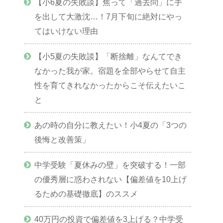
【小6夏の失敗談】焦って「過去問」に手
を出して大激沈…！7月下旬に絶対にやっ
てはいけない理由
【小5夏の失敗談】「断捨離」なんてでき
なかった我が家。宿題を全部やらせて自主
性を育てきれなかったからこそ伝えたいこ
と
あの時の自分に教えたい！小4夏の「3つの
後悔と改善策」
中学受験「夏休みの壁」を突破する！一部
の優秀層に惑わされない【偏差値を10上げ
るための基礎徹底】のススメ
40万円の投資で偏差値を3上げる？中学受