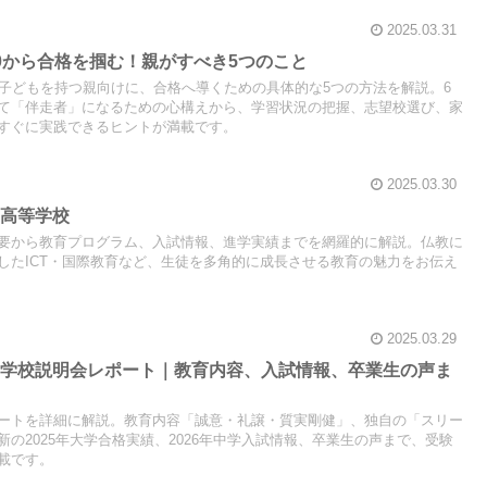
2025.03.31
0から合格を掴む！親がすべき5つのこと
の子どもを持つ親向けに、合格へ導くための具体的な5つの方法を解説。6
て「伴走者」になるための心構えから、学習状況の把握、志望校選び、家
すぐに実践できるヒントが満載です。
2025.03.30
学高等学校
要から教育プログラム、入試情報、進学実績までを網羅的に解説。仏教に
したICT・国際教育など、生徒を多角的に成長させる教育の魅力をお伝え
2025.03.29
中学校説明会レポート｜教育内容、入試情報、卒業生の声ま
ートを詳細に解説。教育内容「誠意・礼譲・質実剛健」、独自の「スリー
の2025年大学合格実績、2026年中学入試情報、卒業生の声まで、受験
載です。