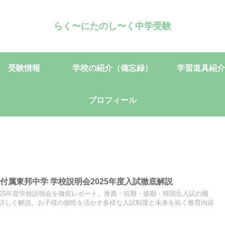
らく〜にたのし〜く中学受験
受験情報
学校の紹介（備忘録）
学習道具紹介
プロフィール
付属東邦中学 学校説明会2025年度入試徹底解説
025年度学校説明会を徹底レポート。推薦・前期・後期・帰国生入試の概
詳しく解説。お子様の個性を活かす多様な入試制度と未来を拓く教育内容