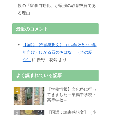
験の「家事自動化」が最強の教育投資であ
る理由
最近のコメント
【国語：読書感想文】（小学校低・中学
年向け）ひかる石のおはなし（本の紹
介）
に
飯野 花鈴
より
よく読まれている記事
【学校情報】文化祭に行っ
てきました～巣鴨中学校・
高等学校～
【国語：読書感想文】（小