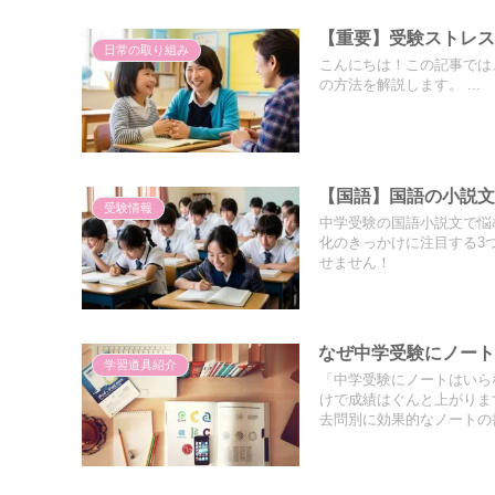
【重要】受験ストレ
日常の取り組み
こんにちは！この記事では
の方法を解説します。 ...
【国語】国語の小説文
受験情報
中学受験の国語小説文で悩
化のきっかけに注目する3
せません！
なぜ中学受験にノー
学習道具紹介
「中学受験にノートはいら
けで成績はぐんと上がりま
去問別に効果的なノートの