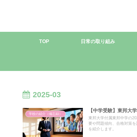
TOP
日常の取り組み
2025-03
【中学受験】東邦大学
学校の紹介（備忘録）
東邦大学付属東邦中学の2
要や問題傾向、合格対策を
を紹介します。