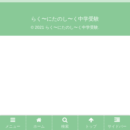
らく〜にたのし〜く中学受験
© 2021 らく〜にたのし〜く中学受験.
メニュー
ホーム
検索
トップ
サイドバー