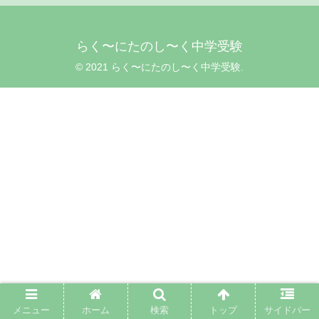
らく〜にたのし〜く中学受験
© 2021 らく〜にたのし〜く中学受験.
メニュー
ホーム
検索
トップ
サイドバー