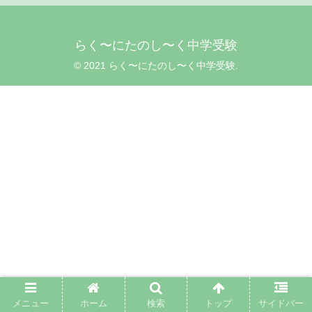
らく〜にたのし〜く中学受験
© 2021 らく〜にたのし〜く中学受験.
メニュー
ホーム
検索
トップ
サイドバー