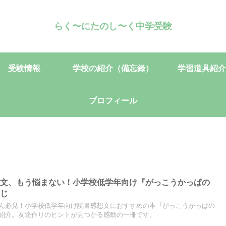
らく〜にたのし〜く中学受験
受験情報
学校の紹介（備忘録）
学習道具紹介
プロフィール
し
想文、もう悩まない！小学校低学年向け『がっこうかっぱの
すじ
ん必見！小学校低学年向け読書感想文におすすめの本『がっこうかっぱの
紹介。友達作りのヒントが見つかる感動の一冊です。