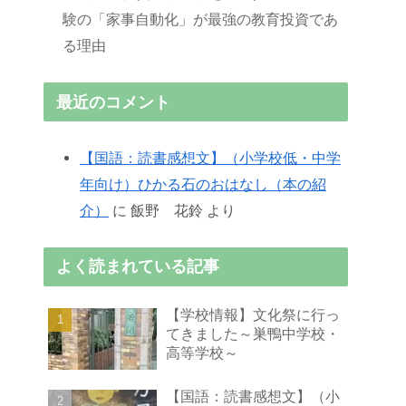
験の「家事自動化」が最強の教育投資であ
る理由
最近のコメント
【国語：読書感想文】（小学校低・中学
年向け）ひかる石のおはなし（本の紹
介）
に
飯野 花鈴
より
よく読まれている記事
【学校情報】文化祭に行っ
てきました～巣鴨中学校・
高等学校～
【国語：読書感想文】（小