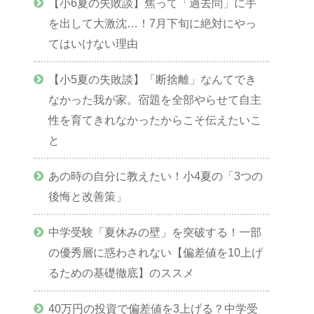
【小6夏の失敗談】焦って「過去問」に手
を出して大激沈…！7月下旬に絶対にやっ
てはいけない理由
【小5夏の失敗談】「断捨離」なんてでき
なかった我が家。宿題を全部やらせて自主
性を育てきれなかったからこそ伝えたいこ
と
あの時の自分に教えたい！小4夏の「3つの
後悔と改善策」
中学受験「夏休みの壁」を突破する！一部
の優秀層に惑わされない【偏差値を10上げ
るための基礎徹底】のススメ
40万円の投資で偏差値を3上げる？中学受