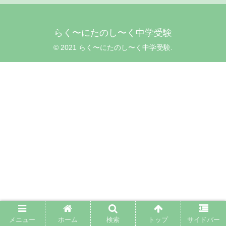
らく〜にたのし〜く中学受験
© 2021 らく〜にたのし〜く中学受験.
メニュー
ホーム
検索
トップ
サイドバー