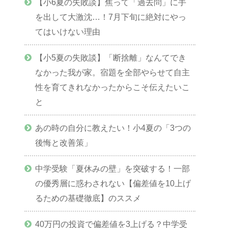
【小6夏の失敗談】焦って「過去問」に手
を出して大激沈…！7月下旬に絶対にやっ
てはいけない理由
【小5夏の失敗談】「断捨離」なんてでき
なかった我が家。宿題を全部やらせて自主
性を育てきれなかったからこそ伝えたいこ
と
あの時の自分に教えたい！小4夏の「3つの
後悔と改善策」
中学受験「夏休みの壁」を突破する！一部
の優秀層に惑わされない【偏差値を10上げ
るための基礎徹底】のススメ
40万円の投資で偏差値を3上げる？中学受