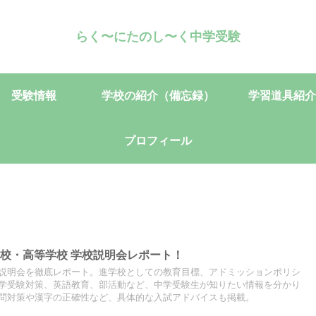
らく〜にたのし〜く中学受験
受験情報
学校の紹介（備忘録）
学習道具紹介
プロフィール
校・高等学校 学校説明会レポート！
説明会を徹底レポート。進学校としての教育目標、アドミッションポリシ
学受験対策、英語教育、部活動など、中学受験生が知りたい情報を分かり
問対策や漢字の正確性など、具体的な入試アドバイスも掲載。