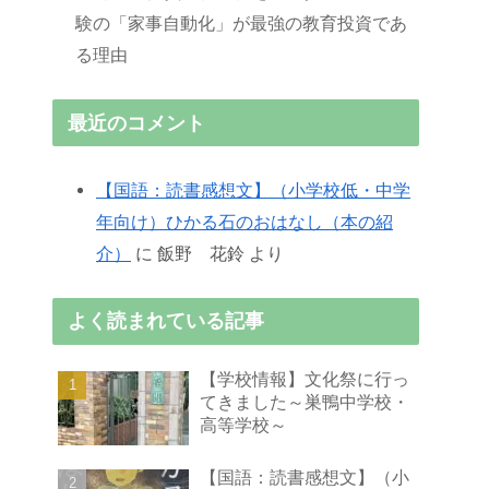
験の「家事自動化」が最強の教育投資であ
る理由
最近のコメント
【国語：読書感想文】（小学校低・中学
年向け）ひかる石のおはなし（本の紹
介）
に
飯野 花鈴
より
よく読まれている記事
【学校情報】文化祭に行っ
てきました～巣鴨中学校・
高等学校～
【国語：読書感想文】（小