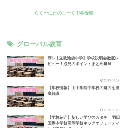
らく〜にたのし〜く中学受験
グローバル教育
🎒✨【立教池袋中学】学校説明会徹底レ
学校の紹介（備忘録）
ビュー！必見のポイントまとめ🏫🌸
2025.07.19
【学校情報】山手学院中学校の魅力を徹
学校の紹介（備忘録）
底解説
2025.05.29
【学校紹介】新しい学びのカタチ – 羽田
学校の紹介（備忘録）
国際中学校高等学校キックオフミーティ