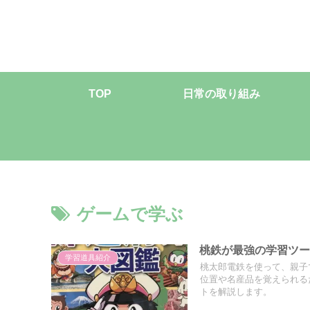
TOP
日常の取り組み
ゲームで学ぶ
桃鉄が最強の学習ツ
学習道具紹介
桃太郎電鉄を使って、親子
位置や名産品を覚えられる
トを解説します。