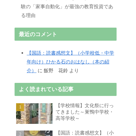
験の「家事自動化」が最強の教育投資であ
る理由
最近のコメント
【国語：読書感想文】（小学校低・中学
年向け）ひかる石のおはなし（本の紹
介）
に
飯野 花鈴
より
よく読まれている記事
【学校情報】文化祭に行っ
てきました～巣鴨中学校・
高等学校～
【国語：読書感想文】（小