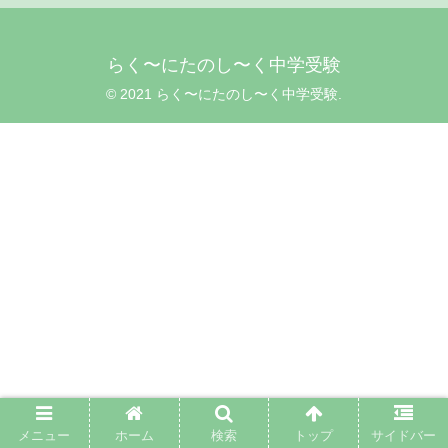
らく〜にたのし〜く中学受験
© 2021 らく〜にたのし〜く中学受験.
メニュー
ホーム
検索
トップ
サイドバー