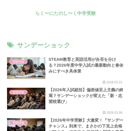
らく〜にたのし〜く中学受験
サンデーショック
STEAM教育と英語活用が合否を分け
受験情報
る？2026年度中学入試の最新動向と春休
みにすべき具体策
2026.03.22
【2026年入試総括】偏差値至上主義の終
受験情報
焉？サンデーショックが変えた「新・志
望校選び」
2026.03.09
【2026年中学受験】大激変！『サンデー
受験情報
チャンス』到来で、まさかの下克上合格