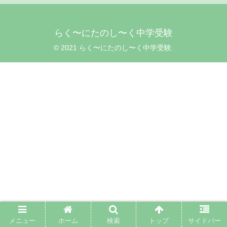
らく〜にたのし〜く中学受験
© 2021 らく〜にたのし〜く中学受験.
メニュー
ホーム
検索
トップ
サイドバー