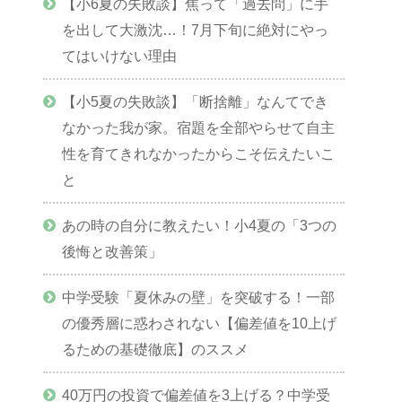
【小6夏の失敗談】焦って「過去問」に手
を出して大激沈…！7月下旬に絶対にやっ
てはいけない理由
【小5夏の失敗談】「断捨離」なんてでき
なかった我が家。宿題を全部やらせて自主
性を育てきれなかったからこそ伝えたいこ
と
あの時の自分に教えたい！小4夏の「3つの
後悔と改善策」
中学受験「夏休みの壁」を突破する！一部
の優秀層に惑わされない【偏差値を10上げ
るための基礎徹底】のススメ
40万円の投資で偏差値を3上げる？中学受