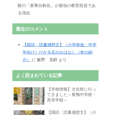
験の「家事自動化」が最強の教育投資であ
る理由
最近のコメント
【国語：読書感想文】（小学校低・中学
年向け）ひかる石のおはなし（本の紹
介）
に
飯野 花鈴
より
よく読まれている記事
【学校情報】文化祭に行っ
てきました～巣鴨中学校・
高等学校～
【国語：読書感想文】（小