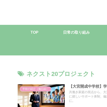
TOP
日常の取り組み
ネクスト20プロジェクト
【大宮開成中学校】
学校の紹介（備忘録）
共働き家庭の視点から、大
に嬉しいサポート体制、偏
に。