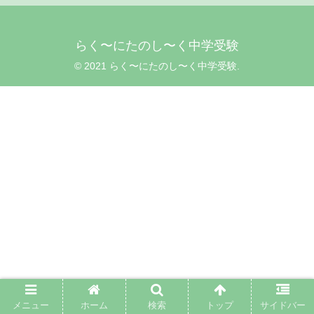
らく〜にたのし〜く中学受験
© 2021 らく〜にたのし〜く中学受験.
メニュー
ホーム
検索
トップ
サイドバー