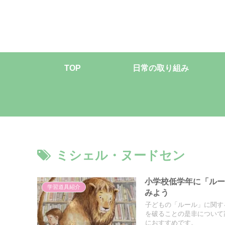
TOP
日常の取り組み
ミシェル・ヌードセン
小学校低学年に「ル
学習道具紹介
みよう
子どもの「ルール」に関す
を破ることの是非について
におすすめです。