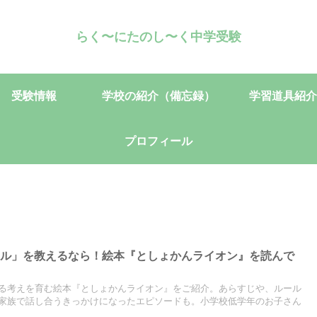
らく〜にたのし〜く中学受験
受験情報
学校の紹介（備忘録）
学習道具紹介
プロフィール
ール」を教えるなら！絵本『としょかんライオン』を読んで
る考えを育む絵本『としょかんライオン』をご紹介。あらすじや、ルール
家族で話し合うきっかけになったエピソードも。小学校低学年のお子さん