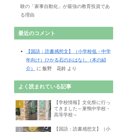
験の「家事自動化」が最強の教育投資であ
る理由
最近のコメント
【国語：読書感想文】（小学校低・中学
年向け）ひかる石のおはなし（本の紹
介）
に
飯野 花鈴
より
よく読まれている記事
【学校情報】文化祭に行っ
てきました～巣鴨中学校・
高等学校～
【国語：読書感想文】（小