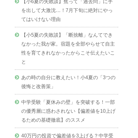
【小6夏の失敗談】焦って「過去問」に手
を出して大激沈…！7月下旬に絶対にやっ
てはいけない理由
【小5夏の失敗談】「断捨離」なんてでき
なかった我が家。宿題を全部やらせて自主
性を育てきれなかったからこそ伝えたいこ
と
あの時の自分に教えたい！小4夏の「3つの
後悔と改善策」
中学受験「夏休みの壁」を突破する！一部
の優秀層に惑わされない【偏差値を10上げ
るための基礎徹底】のススメ
40万円の投資で偏差値を3上げる？中学受