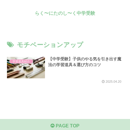
らく〜にたのし〜く中学受験
モチベーションアップ
【中学受験】子供のやる気を引き出す魔
学習道具紹介
法の学習道具＆選び方のコツ
2025.04.20
PAGE TOP