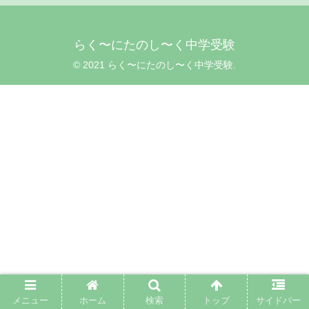
らく〜にたのし〜く中学受験
© 2021 らく〜にたのし〜く中学受験.
メニュー
ホーム
検索
トップ
サイドバー