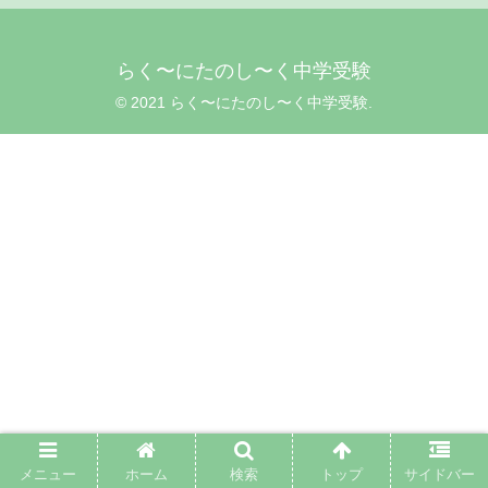
らく〜にたのし〜く中学受験
© 2021 らく〜にたのし〜く中学受験.
メニュー
ホーム
検索
トップ
サイドバー