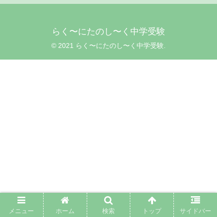
らく〜にたのし〜く中学受験
© 2021 らく〜にたのし〜く中学受験.
メニュー
ホーム
検索
トップ
サイドバー