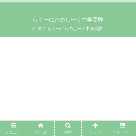
らく〜にたのし〜く中学受験
© 2021 らく〜にたのし〜く中学受験.
メニュー
ホーム
検索
トップ
サイドバー