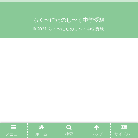
らく〜にたのし〜く中学受験
© 2021 らく〜にたのし〜く中学受験.
メニュー
ホーム
検索
トップ
サイドバー