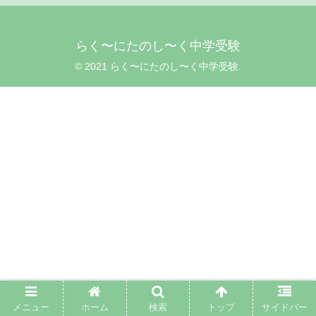
らく〜にたのし〜く中学受験
© 2021 らく〜にたのし〜く中学受験.
メニュー
ホーム
検索
トップ
サイドバー