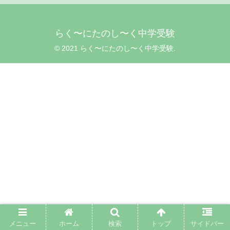
らく〜にたのし〜く中学受験
© 2021 らく〜にたのし〜く中学受験.
メニュー
ホーム
検索
トップ
サイドバー