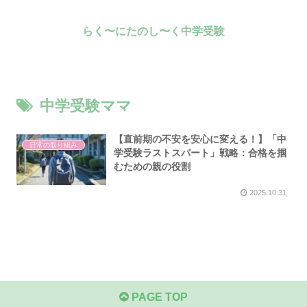
らく〜にたのし〜く中学受験
中学受験ママ
【直前期の不安を安心に変える！】「中
日常の取り組み
学受験ラストスパート」戦略：合格を掴
むための親の役割
2025.10.31
PAGE TOP