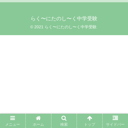
らく〜にたのし〜く中学受験
© 2021 らく〜にたのし〜く中学受験.
メニュー
ホーム
検索
トップ
サイドバー