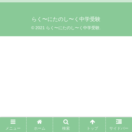
らく〜にたのし〜く中学受験
© 2021 らく〜にたのし〜く中学受験.
メニュー
ホーム
検索
トップ
サイドバー