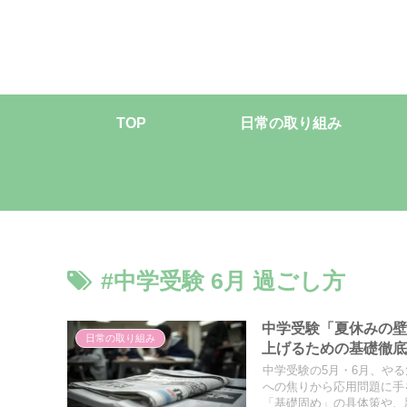
TOP
日常の取り組み
#中学受験 6月 過ごし方
中学受験「夏休みの壁
日常の取り組み
上げるための基礎徹
中学受験の5月・6月、や
への焦りから応用問題に手
「基礎固め」の具体策や、