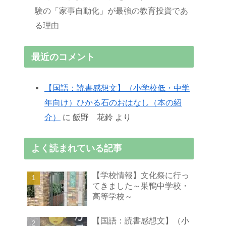
験の「家事自動化」が最強の教育投資であ
る理由
最近のコメント
【国語：読書感想文】（小学校低・中学
年向け）ひかる石のおはなし（本の紹
介）
に
飯野 花鈴
より
よく読まれている記事
【学校情報】文化祭に行っ
てきました～巣鴨中学校・
高等学校～
【国語：読書感想文】（小