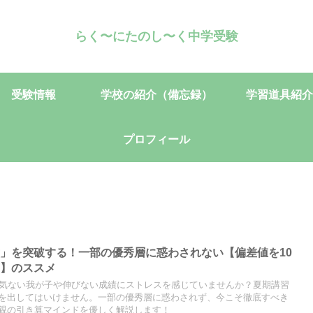
らく〜にたのし〜く中学受験
受験情報
学校の紹介（備忘録）
学習道具紹介
プロフィール
」を突破する！一部の優秀層に惑わされない【偏差値を10
底】のススメ
る気ない我が子や伸びない成績にストレスを感じていませんか？夏期講習
を出してはいけません。一部の優秀層に惑わされず、今こそ徹底すべき
親の引き算マインドを優しく解説します！