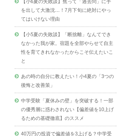
【小6夏の失敗談】焦って「過去問」に手
を出して大激沈…！7月下旬に絶対にやっ
てはいけない理由
【小5夏の失敗談】「断捨離」なんてでき
なかった我が家。宿題を全部やらせて自主
性を育てきれなかったからこそ伝えたいこ
と
あの時の自分に教えたい！小4夏の「3つの
後悔と改善策」
中学受験「夏休みの壁」を突破する！一部
の優秀層に惑わされない【偏差値を10上げ
るための基礎徹底】のススメ
40万円の投資で偏差値を3上げる？中学受