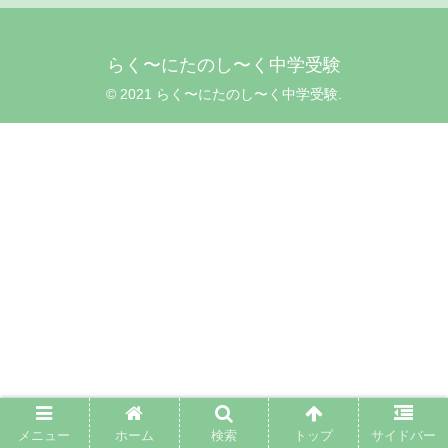
らく〜にたのし〜く中学受験
© 2021 らく〜にたのし〜く中学受験.
メニュー
ホーム
検索
トップ
サイドバー