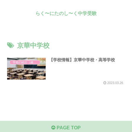
らく〜にたのし〜く中学受験
京華中学校
【学校情報】京華中学校・高等学校
学校の紹介（備忘録）
2023.03.26
PAGE TOP