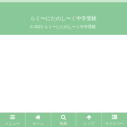
らく〜にたのし〜く中学受験
© 2021 らく〜にたのし〜く中学受験.
メニュー
ホーム
検索
トップ
サイドバー