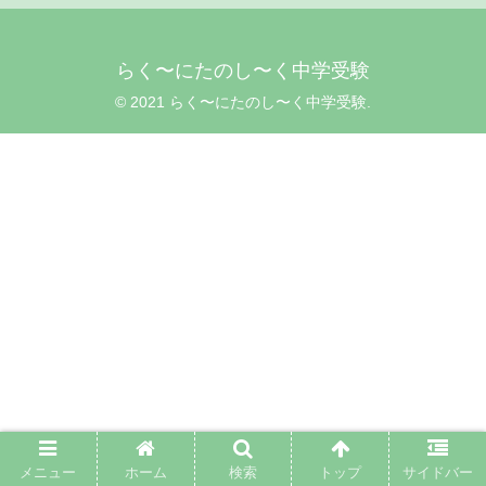
らく〜にたのし〜く中学受験
© 2021 らく〜にたのし〜く中学受験.
メニュー
ホーム
検索
トップ
サイドバー