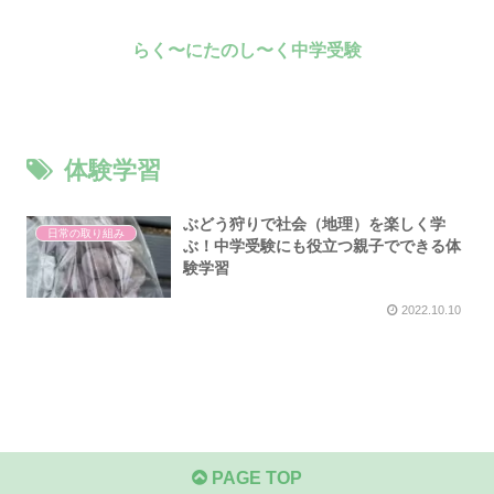
らく〜にたのし〜く中学受験
体験学習
ぶどう狩りで社会（地理）を楽しく学
日常の取り組み
ぶ！中学受験にも役立つ親子でできる体
験学習
2022.10.10
PAGE TOP