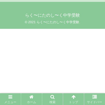
らく〜にたのし〜く中学受験
© 2021 らく〜にたのし〜く中学受験.
メニュー
ホーム
検索
トップ
サイドバー