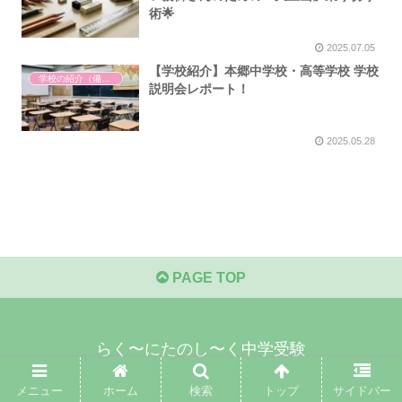
術🌟
2025.07.05
【学校紹介】本郷中学校・高等学校 学校
学校の紹介（備忘録）
説明会レポート！
2025.05.28
PAGE TOP
らく〜にたのし〜く中学受験
© 2021 らく〜にたのし〜く中学受験.
メニュー
ホーム
検索
トップ
サイドバー