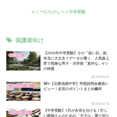
らく〜にたのし〜く中学受験
保護者向け
【2026年中学受験】その「狙い目」校、
受験情報
本当に大丈夫？データが暴く、人気急上
昇で危険な男子・共学校「意外な」4つ
の特徴
2025.09.26
🎒✨【立教池袋中学】学校説明会徹底レ
学校の紹介（備忘録）
ビュー！必見のポイントまとめ🏫🌸
2025.07.19
【中学受験】7月が合否を分ける！忙し
日常の取り組み
い親御さんのための「天王山」乗り切り