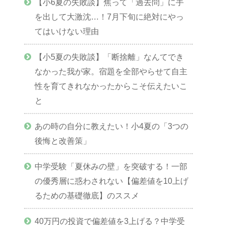
【小6夏の失敗談】焦って「過去問」に手
を出して大激沈…！7月下旬に絶対にやっ
てはいけない理由
【小5夏の失敗談】「断捨離」なんてでき
なかった我が家。宿題を全部やらせて自主
性を育てきれなかったからこそ伝えたいこ
と
あの時の自分に教えたい！小4夏の「3つの
後悔と改善策」
中学受験「夏休みの壁」を突破する！一部
の優秀層に惑わされない【偏差値を10上げ
るための基礎徹底】のススメ
40万円の投資で偏差値を3上げる？中学受