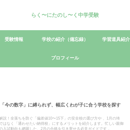
らく〜にたのし〜く中学受験
受験情報
学校の紹介（備忘録）
学習道具紹介
プロフィール
！「今の数字」に縛られず、幅広くわが子に合う学校を探す
説！全落ちを防ぐ「偏差値10〜15下」の安全校の選び方や 、1月の埼
ではなく「通わせたい納得校」にするメリットを紹介します。忙しい親御
の入試動向も網羅した、2月の合格を引き寄せる必見ガイドです 。