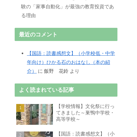
験の「家事自動化」が最強の教育投資であ
る理由
最近のコメント
【国語：読書感想文】（小学校低・中学
年向け）ひかる石のおはなし（本の紹
介）
に
飯野 花鈴
より
よく読まれている記事
【学校情報】文化祭に行っ
てきました～巣鴨中学校・
高等学校～
【国語：読書感想文】（小