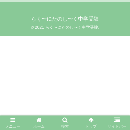
らく〜にたのし〜く中学受験
© 2021 らく〜にたのし〜く中学受験.
メニュー
ホーム
検索
トップ
サイドバー