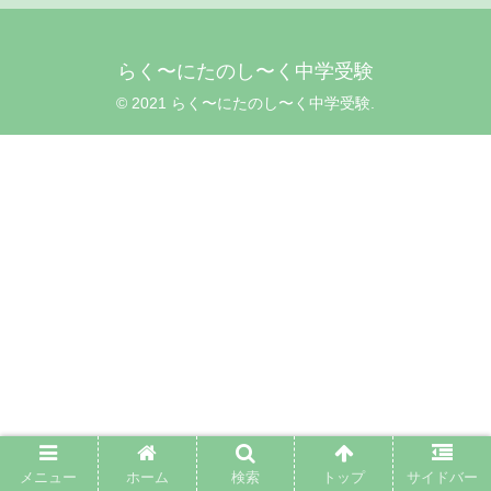
らく〜にたのし〜く中学受験
© 2021 らく〜にたのし〜く中学受験.
メニュー
ホーム
検索
トップ
サイドバー