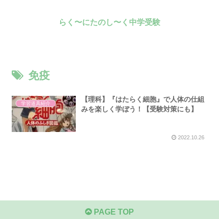
らく〜にたのし〜く中学受験
免疫
【理科】『はたらく細胞』で人体の仕組
学習道具紹介
みを楽しく学ぼう！【受験対策にも】
2022.10.26
PAGE TOP