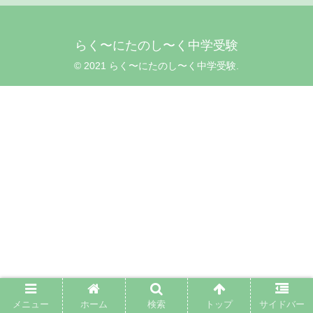
らく〜にたのし〜く中学受験
© 2021 らく〜にたのし〜く中学受験.
メニュー
ホーム
検索
トップ
サイドバー