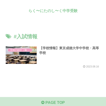
らく〜にたのし〜く中学受験
#入試情報
【学校情報】東京成徳大学中学校・高等
学校の紹介（備忘録）
学校
2023.08.16
PAGE TOP