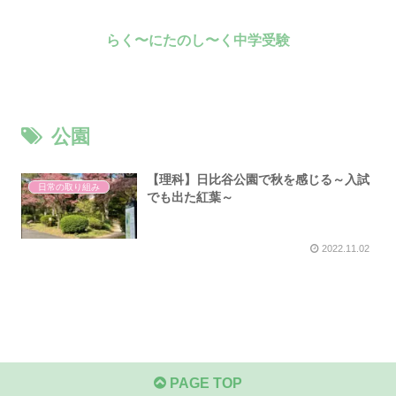
らく〜にたのし〜く中学受験
公園
【理科】日比谷公園で秋を感じる～入試
日常の取り組み
でも出た紅葉～
2022.11.02
PAGE TOP