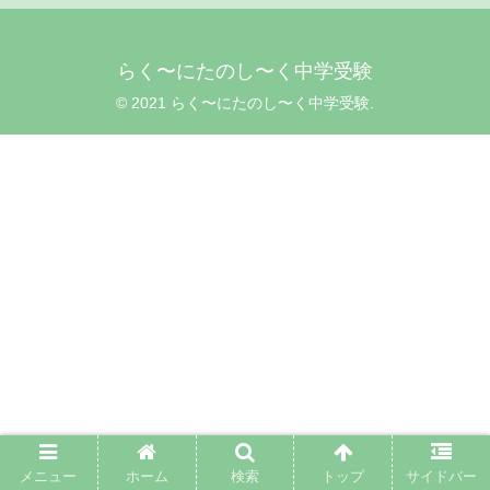
らく〜にたのし〜く中学受験
© 2021 らく〜にたのし〜く中学受験.
メニュー
ホーム
検索
トップ
サイドバー