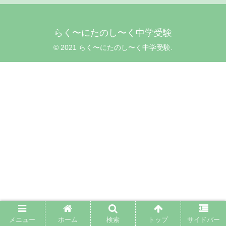
らく〜にたのし〜く中学受験
© 2021 らく〜にたのし〜く中学受験.
メニュー
ホーム
検索
トップ
サイドバー