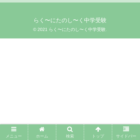
らく〜にたのし〜く中学受験
© 2021 らく〜にたのし〜く中学受験.
メニュー
ホーム
検索
トップ
サイドバー