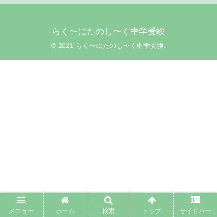
らく〜にたのし〜く中学受験
© 2021 らく〜にたのし〜く中学受験.
メニュー
ホーム
検索
トップ
サイドバー