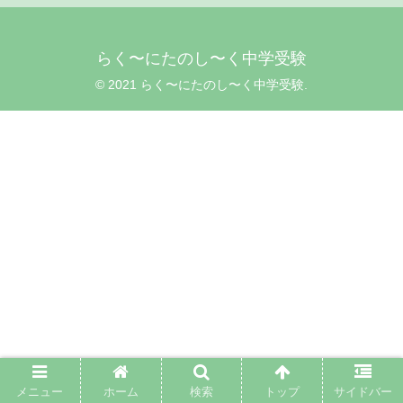
らく〜にたのし〜く中学受験
© 2021 らく〜にたのし〜く中学受験.
メニュー
ホーム
検索
トップ
サイドバー