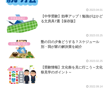
2023.04.01
【中学受験】効率アップ！勉強がはかど
学習道具紹介
る文房具7選【保存版】
2023.03.25
塾の日の夕食どうする？スケジュール
日常の取り組み
別・我が家の解決策を紹介
2023.02.25
【受験情報】文化祭を見に行こう～文化
受験情報
祭見学のポイント～
2022.09.14