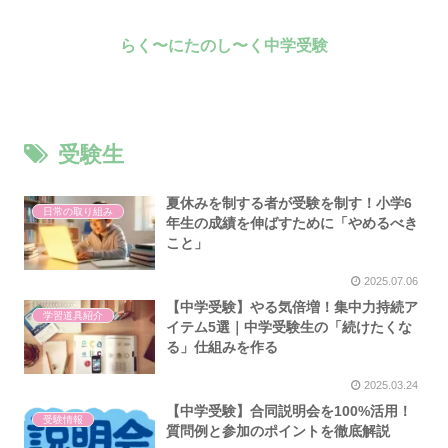
らく〜にたのし〜く中学受験
受験生
夏休みを制する者が受験を制す！小学6
日常の取り組み
年生の成績を伸ばすために「やめるべき
こと」
2025.07.06
【中学受験】やる気倍増！集中力持続ア
学習道具紹介
イテム5選｜中学受験生の「続けたくな
る」仕組みを作る
2025.03.24
【中学受験】合同説明会を100%活用！
受験情報
質問例と参加のポイントを徹底解説