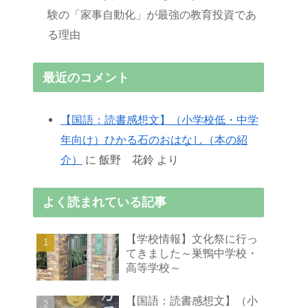
験の「家事自動化」が最強の教育投資であ
る理由
最近のコメント
【国語：読書感想文】（小学校低・中学
年向け）ひかる石のおはなし（本の紹
介）
に
飯野 花鈴
より
よく読まれている記事
【学校情報】文化祭に行っ
てきました～巣鴨中学校・
高等学校～
【国語：読書感想文】（小