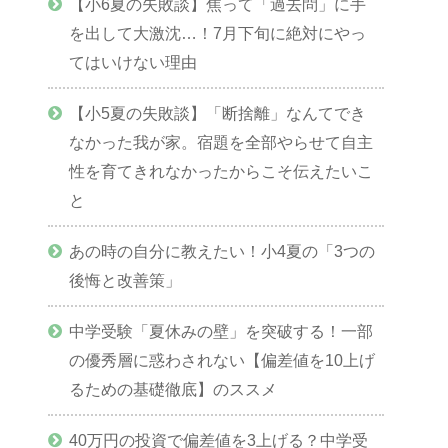
【小6夏の失敗談】焦って「過去問」に手
を出して大激沈…！7月下旬に絶対にやっ
てはいけない理由
【小5夏の失敗談】「断捨離」なんてでき
なかった我が家。宿題を全部やらせて自主
性を育てきれなかったからこそ伝えたいこ
と
あの時の自分に教えたい！小4夏の「3つの
後悔と改善策」
中学受験「夏休みの壁」を突破する！一部
の優秀層に惑わされない【偏差値を10上げ
るための基礎徹底】のススメ
40万円の投資で偏差値を3上げる？中学受