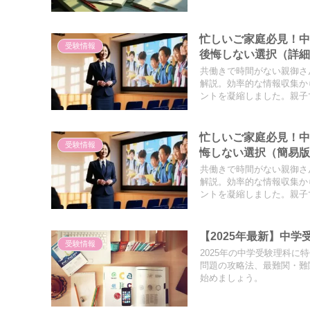
忙しいご家庭必見！中
受験情報
後悔しない選択（詳
共働きで時間がない親御さ
解説。効率的な情報収集か
ントを凝縮しました。親子
忙しいご家庭必見！中
受験情報
悔しない選択（簡易
共働きで時間がない親御さ
解説。効率的な情報収集か
ントを凝縮しました。親子
【2025年最新】中
受験情報
2025年の中学受験理科
問題の攻略法、最難関・難
始めましょう。