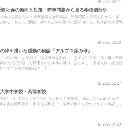
2025.03.11
学受験社会の傾向と対策：時事問題から見る学校別分析
会科で合格を掴むための最新情報を徹底解説。時事問題の対策方法から、多
攻略法、さらには開成・麻布など学校別の出題傾向まで、具体的な学習戦
2025.03.10
母の絆を描いた感動の物語『アルプス席の母』
プス席の母』を深掘り。高校野球を舞台に、息子を甲子園に導く母の奮闘
学校の入試問題にも採用された本作の魅力、あらすじ、登場人物、読後感
ァンや子を持つ親必読の一冊。
2025.02.27
本大学中学校・高等学校
学校について詳しく知りたい方は必見！偏差値、日本大学への内部進学、
修を含む国際教育、自由な校風まで、学校の魅力を分かりやすく解説しま
2023.04.23