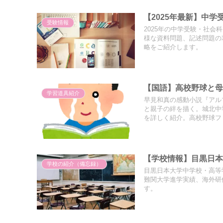
【2025年最新】中
受験情報
2025年の中学受験・社
様な資料問題、記述問題の
略をご紹介します。
【国語】高校野球と
学習道具紹介
早見和真の感動小説『アル
と親子の絆を描く。城北中
を詳しく紹介。高校野球フ
【学校情報】目黒日
学校の紹介（備忘録）
目黒日本大学中学校・高等
難関大学進学実績、海外研
す。