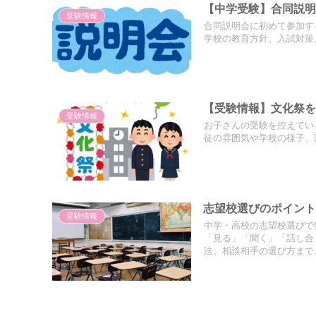
【中学受験】合同説明
受験情報
合同説明会に初めて参加す
学校の教育方針、入試対策
【受験情報】文化祭
受験情報
お子さんの受験を控えてい
徒の雰囲気や学校の様子、
志望校選びのポイント
受験情報
中学・高校の志望校選びで
「見る」「聞く」「話し合
法、相談相手の選び方まで