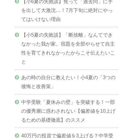
【小6夏の失敗談】焦って「過去問」に手
を出して大激沈…！7月下旬に絶対にやっ
てはいけない理由
【小5夏の失敗談】「断捨離」なんてでき
なかった我が家。宿題を全部やらせて自主
性を育てきれなかったからこそ伝えたいこ
と
あの時の自分に教えたい！小4夏の「3つの
後悔と改善策」
中学受験「夏休みの壁」を突破する！一部
の優秀層に惑わされない【偏差値を10上げ
るための基礎徹底】のススメ
40万円の投資で偏差値を3上げる？中学受