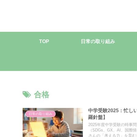
TOP
日常の取り組み
合格
中学受験2025：忙
日常の取り組み
羅針盤】
2025年度中学受験の時
（SDGs、GX、AI、国
さんの「考える力」を育む