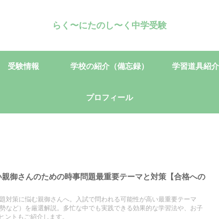
らく〜にたのし〜く中学受験
受験情報
学校の紹介（備忘録）
学習道具紹介
プロフィール
しい親御さんのための時事問題最重要テーマと対策【合格への
事問題対策に悩む親御さんへ。入試で問われる可能性が高い最重要テーマ
際情勢など）を厳選解説。多忙な中でも実践できる効果的な学習法や、お子
ヒントもご紹介します。