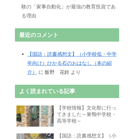
験の「家事自動化」が最強の教育投資であ
る理由
最近のコメント
【国語：読書感想文】（小学校低・中学
年向け）ひかる石のおはなし（本の紹
介）
に
飯野 花鈴
より
よく読まれている記事
【学校情報】文化祭に行っ
てきました～巣鴨中学校・
高等学校～
【国語：読書感想文】（小