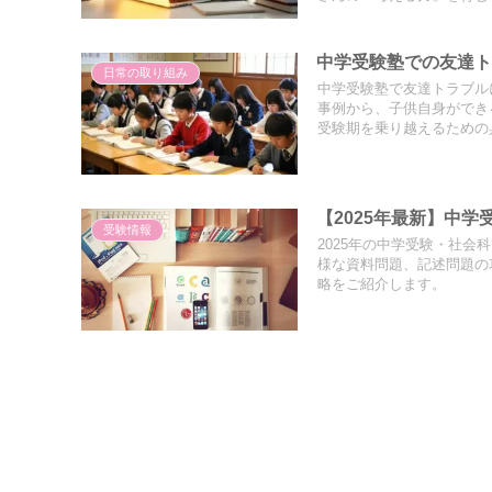
中学受験塾での友達
日常の取り組み
中学受験塾で友達トラブル
事例から、子供自身ができ
受験期を乗り越えるための
【2025年最新】中
受験情報
2025年の中学受験・社
様な資料問題、記述問題の
略をご紹介します。