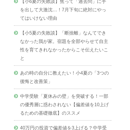
【小6夏の失敗談】焦って「過去問」に手
を出して大激沈…！7月下旬に絶対にやっ
てはいけない理由
【小5夏の失敗談】「断捨離」なんてでき
なかった我が家。宿題を全部やらせて自主
性を育てきれなかったからこそ伝えたいこ
と
あの時の自分に教えたい！小4夏の「3つの
後悔と改善策」
中学受験「夏休みの壁」を突破する！一部
の優秀層に惑わされない【偏差値を10上げ
るための基礎徹底】のススメ
40万円の投資で偏差値を3上げる？中学受