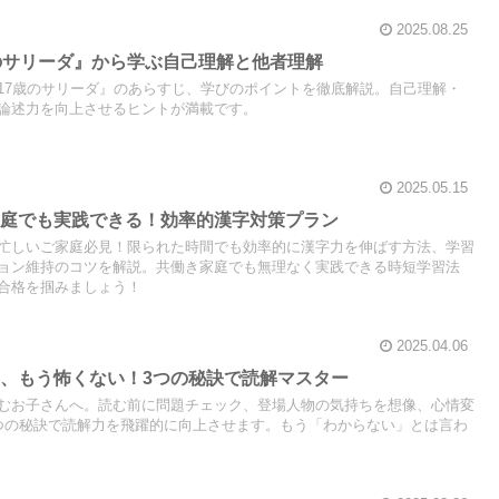
2025.08.25
のサリーダ』から学ぶ自己理解と他者理解
17歳のサリーダ』のあらすじ、学びのポイントを徹底解説。自己理解・
論述力を向上させるヒントが満載です。
2025.05.15
家庭でも実践できる！効率的漢字対策プラン
忙しいご家庭必見！限られた時間でも効率的に漢字力を伸ばす方法、学習
ョン維持のコツを解説。共働き家庭でも無理なく実践できる時短学習法
合格を掴みましょう！
2025.04.06
、もう怖くない！3つの秘訣で読解マスター
むお子さんへ。読む前に問題チェック、登場人物の気持ちを想像、心情変
つの秘訣で読解力を飛躍的に向上させます。もう「わからない」とは言わ