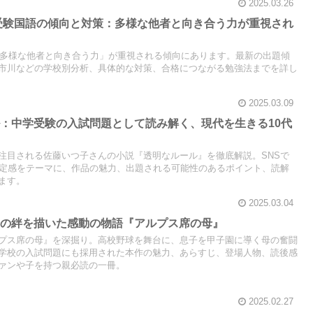
2025.03.26
学受験国語の傾向と対策：多様な他者と向き合う力が重視され
は「多様な他者と向き合う力」が重視される傾向にあります。最新の出題傾
市川などの学校別分析、具体的な対策、合格につながる勉強法までを詳し
2025.03.09
：中学受験の入試問題として読み解く、現代を生きる10代
注目される佐藤いつ子さんの小説『透明なルール』を徹底解説。SNSで
肯定感をテーマに、作品の魅力、出題される可能性のあるポイント、読解
ます。
2025.03.04
母の絆を描いた感動の物語『アルプス席の母』
プス席の母』を深掘り。高校野球を舞台に、息子を甲子園に導く母の奮闘
学校の入試問題にも採用された本作の魅力、あらすじ、登場人物、読後感
ァンや子を持つ親必読の一冊。
2025.02.27