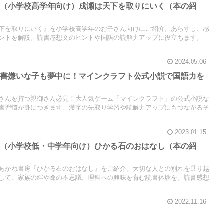
】（小学校高学年向け）成瀬は天下を取りにいく（本の紹
下を取りにいく』を小学校高学年のお子さん向けにご紹介。あらすじ、感
ントを解説。読書感想文のヒントや国語の読解力アップに役立ちます。
2024.05.06
読書嫌いな子も夢中に！マインクラフト公式小説で国語力を
さんを持つ親御さん必見！大人気ゲーム「マインクラフト」の公式小説な
書習慣が身につきます。漢字の先取り学習や読解力アップにもつながるそ
2023.01.15
】（小学校低・中学年向け）ひかる石のおはなし（本の紹
あかね書房『ひかる石のおはなし』をご紹介。大切な人との別れを乗り越
して、家族の絆や命の不思議、理科への興味を育む読書体験を。読書感想
。
2022.11.16