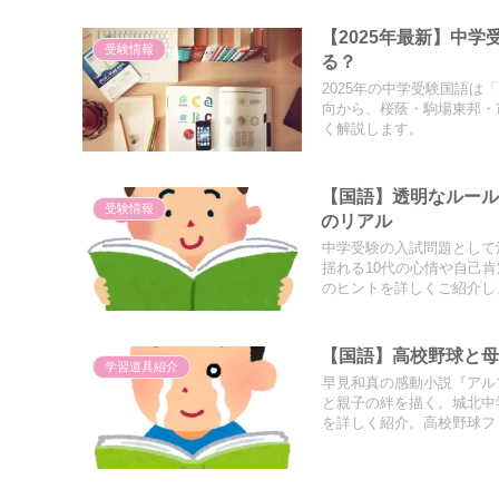
【2025年最新】中
受験情報
る？
2025年の中学受験国語
向から、桜蔭・駒場東邦・
く解説します。
【国語】透明なルール
受験情報
のリアル
中学受験の入試問題として
揺れる10代の心情や自己
のヒントを詳しくご紹介し
【国語】高校野球と
学習道具紹介
早見和真の感動小説『アル
と親子の絆を描く。城北中
を詳しく紹介。高校野球フ