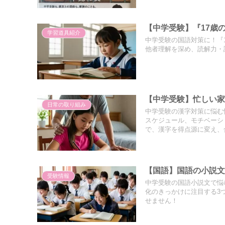
【中学受験】『17歳
学習道具紹介
中学受験の国語対策に！『
他者理解を深め、読解力・
【中学受験】忙しい
日常の取り組み
中学受験の漢字対策に悩む
スケジュール、モチベーシ
で、漢字を得点源に変え、
【国語】国語の小説文
受験情報
中学受験の国語小説文で悩
化のきっかけに注目する3
せません！