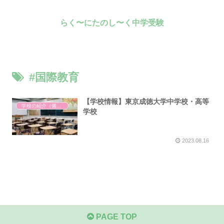
らく〜にたのし〜く中学受験
#国際教育
【学校情報】東京成徳大学中学校・高等
学校の紹介（備忘録）
学校
2023.08.16
PAGE TOP