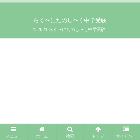
らく〜にたのし〜く中学受験
© 2021 らく〜にたのし〜く中学受験.
メニュー
ホーム
検索
トップ
サイドバー