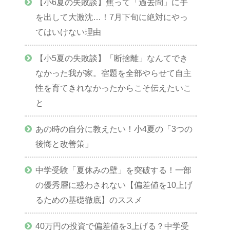
【小6夏の失敗談】焦って「過去問」に手
を出して大激沈…！7月下旬に絶対にやっ
てはいけない理由
【小5夏の失敗談】「断捨離」なんてでき
なかった我が家。宿題を全部やらせて自主
性を育てきれなかったからこそ伝えたいこ
と
あの時の自分に教えたい！小4夏の「3つの
後悔と改善策」
中学受験「夏休みの壁」を突破する！一部
の優秀層に惑わされない【偏差値を10上げ
るための基礎徹底】のススメ
40万円の投資で偏差値を3上げる？中学受