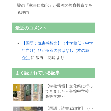
験の「家事自動化」が最強の教育投資であ
る理由
最近のコメント
【国語：読書感想文】（小学校低・中学
年向け）ひかる石のおはなし（本の紹
介）
に
飯野 花鈴
より
よく読まれている記事
【学校情報】文化祭に行っ
てきました～巣鴨中学校・
高等学校～
【国語：読書感想文】（小