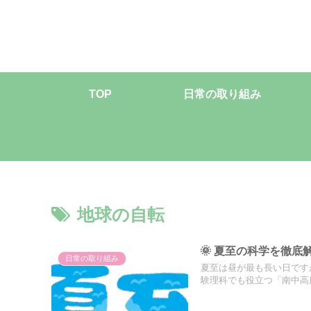
TOP
日常の取り組み
地球の自転
🌞 夏至の科学を徹
日常の取り組み
夏至は昼が最も長い日です
験理科でも役立つ「南中高