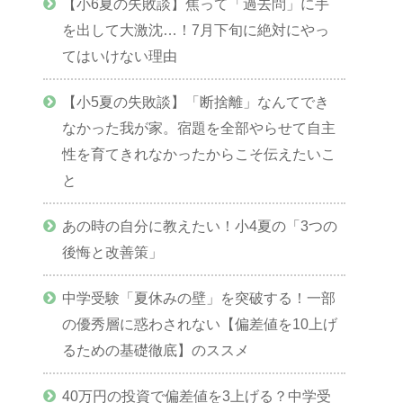
【小6夏の失敗談】焦って「過去問」に手
を出して大激沈…！7月下旬に絶対にやっ
てはいけない理由
【小5夏の失敗談】「断捨離」なんてでき
なかった我が家。宿題を全部やらせて自主
性を育てきれなかったからこそ伝えたいこ
と
あの時の自分に教えたい！小4夏の「3つの
後悔と改善策」
中学受験「夏休みの壁」を突破する！一部
の優秀層に惑わされない【偏差値を10上げ
るための基礎徹底】のススメ
40万円の投資で偏差値を3上げる？中学受