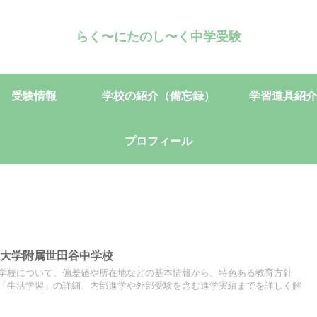
らく〜にたのし〜く中学受験
受験情報
学校の紹介（備忘録）
学習道具紹介
プロフィール
芸大学附属世田谷中学校
学校について、偏差値や所在地などの基本情報から、特色ある教育方針
「生活学習」の詳細、内部進学や外部受験を含む進学実績までを詳しく解