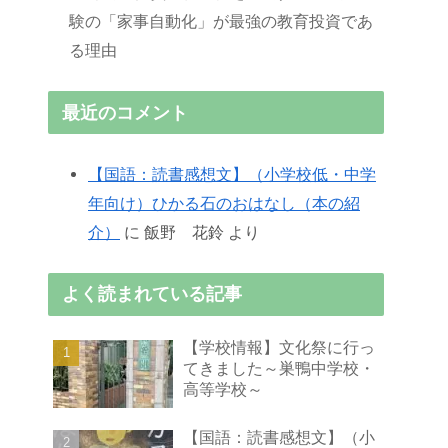
験の「家事自動化」が最強の教育投資であ
る理由
最近のコメント
【国語：読書感想文】（小学校低・中学
年向け）ひかる石のおはなし（本の紹
介）
に
飯野 花鈴
より
よく読まれている記事
【学校情報】文化祭に行っ
てきました～巣鴨中学校・
高等学校～
【国語：読書感想文】（小