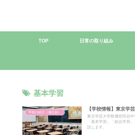
TOP
日常の取り組み
基本学習
【学校情報】東京学
学校の紹介（備忘録）
東京学芸大学附属世田谷中
「基本学習」「総合学習」
説します。