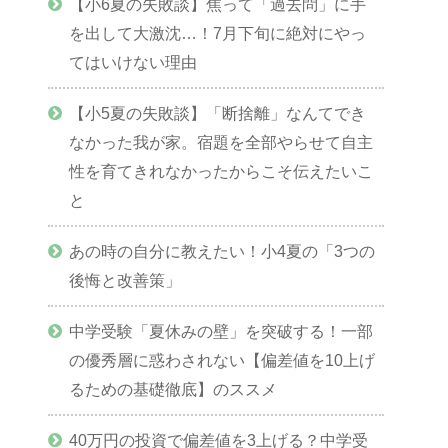
【小6夏の失敗談】焦って「過去問」に手
を出して大激沈…！7月下旬に絶対にやっ
てはいけない理由
【小5夏の失敗談】「断捨離」なんてでき
なかった我が家。宿題を全部やらせて自主
性を育てきれなかったからこそ伝えたいこ
と
あの時の自分に教えたい！小4夏の「3つの
後悔と改善策」
中学受験「夏休みの壁」を突破する！一部
の優秀層に惑わされない【偏差値を10上げ
るための基礎徹底】のススメ
40万円の投資で偏差値を3上げる？中学受