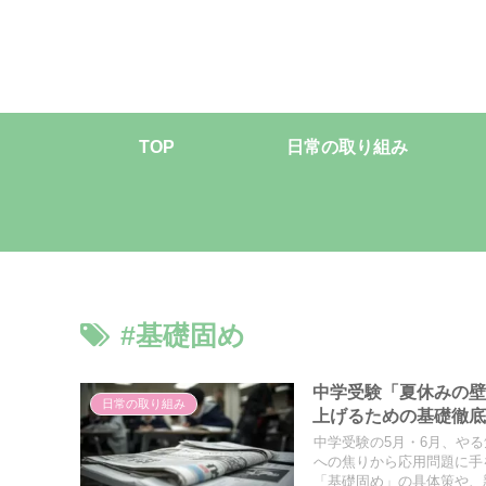
TOP
日常の取り組み
#基礎固め
中学受験「夏休みの壁
日常の取り組み
上げるための基礎徹
中学受験の5月・6月、や
への焦りから応用問題に手
「基礎固め」の具体策や、