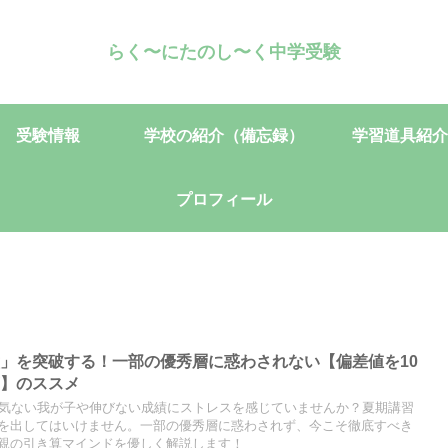
らく〜にたのし〜く中学受験
受験情報
学校の紹介（備忘録）
学習道具紹介
プロフィール
」を突破する！一部の優秀層に惑わされない【偏差値を10
底】のススメ
る気ない我が子や伸びない成績にストレスを感じていませんか？夏期講習
を出してはいけません。一部の優秀層に惑わされず、今こそ徹底すべき
親の引き算マインドを優しく解説します！