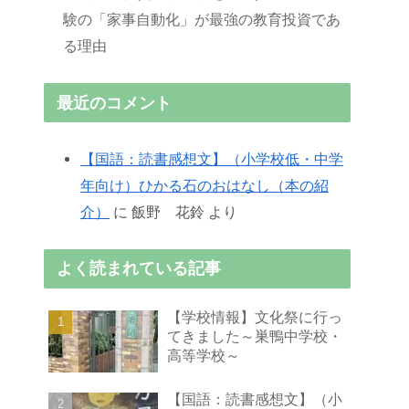
験の「家事自動化」が最強の教育投資であ
る理由
最近のコメント
【国語：読書感想文】（小学校低・中学
年向け）ひかる石のおはなし（本の紹
介）
に
飯野 花鈴
より
よく読まれている記事
【学校情報】文化祭に行っ
てきました～巣鴨中学校・
高等学校～
【国語：読書感想文】（小