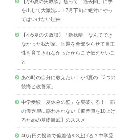
【小6夏の失敗談】焦って「過去問」に手
を出して大激沈…！7月下旬に絶対にやっ
てはいけない理由
【小5夏の失敗談】「断捨離」なんてでき
なかった我が家。宿題を全部やらせて自主
性を育てきれなかったからこそ伝えたいこ
と
あの時の自分に教えたい！小4夏の「3つの
後悔と改善策」
中学受験「夏休みの壁」を突破する！一部
の優秀層に惑わされない【偏差値を10上げ
るための基礎徹底】のススメ
40万円の投資で偏差値を3上げる？中学受