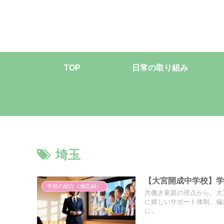
TOP
日常の取り組み
埼玉
【大宮開成中学校】
学校の紹介（備忘録）
共働き家庭の視点から、大
に嬉しいサポート体制、偏
に。