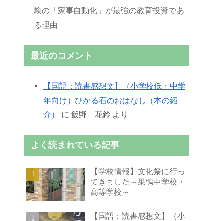
験の「家事自動化」が最強の教育投資であ
る理由
最近のコメント
【国語：読書感想文】（小学校低・中学
年向け）ひかる石のおはなし（本の紹
介）
に
飯野 花鈴
より
よく読まれている記事
【学校情報】文化祭に行っ
てきました～巣鴨中学校・
高等学校～
【国語：読書感想文】（小