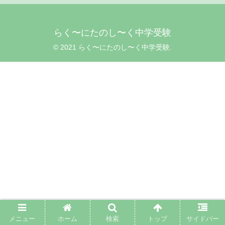
らく〜にたのし〜く中学受験
© 2021 らく〜にたのし〜く中学受験.
メニュー
ホーム
検索
トップ
サイドバー